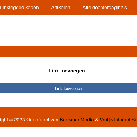
Linktegoed kopen
Artikelen
Alle dochterpagina's
Link toevoegen
Link toevoegen
ight © 2023 Onderdeel van
BaakmanMedia
&
Vrolijk Internet S