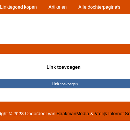
Linktegoed kopen
Artikelen
Alle dochterpagina's
Link toevoegen
Link toevoegen
ight © 2023 Onderdeel van
BaakmanMedia
&
Vrolijk Internet S